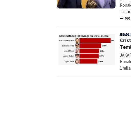
Ronal
Timur
— Mo
HEADL
Cris
Temb
JAKART
Ronal
1 mili