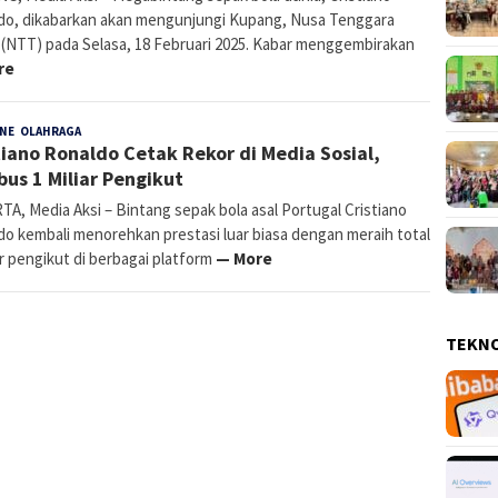
do, dikabarkan akan mengunjungi Kupang, Nusa Tenggara
 (NTT) pada Selasa, 18 Februari 2025. Kabar menggembirakan
re
INE
,
OLAHRAGA
E
24 September 2024
tiano Ronaldo Cetak Rekor di Media Sosial,
Rahmania
us 1 Miliar Pengikut
A, Media Aksi – Bintang sepak bola asal Portugal Cristiano
do kembali menorehkan prestasi luar biasa dengan meraih total
ar pengikut di berbagai platform
— More
TEKN