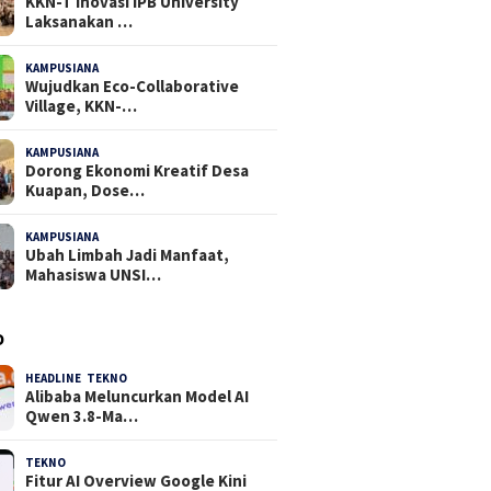
KKN-T Inovasi IPB University
Laksanakan …
KAMPUSIANA
18 Dilihat
Wujudkan Eco-Collaborative
Village, KKN-…
KAMPUSIANA
15 Dilihat
Dorong Ekonomi Kreatif Desa
Kuapan, Dose…
KAMPUSIANA
15 Dilihat
Ubah Limbah Jadi Manfaat,
Mahasiswa UNSI…
O
HEADLINE
,
TEKNO
4 Agustus 2026
Alibaba Meluncurkan Model AI
Qwen 3.8-Ma…
TEKNO
29 Juli 2026
Fitur AI Overview Google Kini