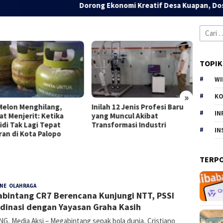
Dorong Ekonomi Kreatif Desa Kuapan, Dosen dan
Cari
untuk:
TOPIK
WI
»
KO
Melon Menghilang,
Inilah 12 Jenis Profesi Baru
The Du
IN
at Menjerit: Ketika
yang Muncul Akibat
Baru 
idi Tak Lagi Tepat
Transformasi Industri
yang T
IN
ran di Kota Palopo
TERP
INE
,
OLAHRAGA
Denny
17 Februari 2025
bintang CR7 Berencana Kunjungi NTT, PSSI
Kurnia
dinasi dengan Yayasan Graha Kasih
G, Media Aksi – Megabintang sepak bola dunia, Cristiano