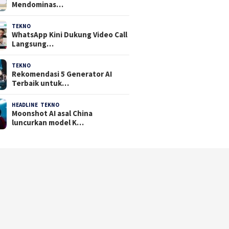
Mendominas…
TEKNO
29 Juli 2026
WhatsApp Kini Dukung Video Call
Langsung…
TEKNO
23 Juli 2026
Rekomendasi 5 Generator AI
Terbaik untuk…
HEADLINE
,
TEKNO
21 Juli 2026
Moonshot AI asal China
luncurkan model K…