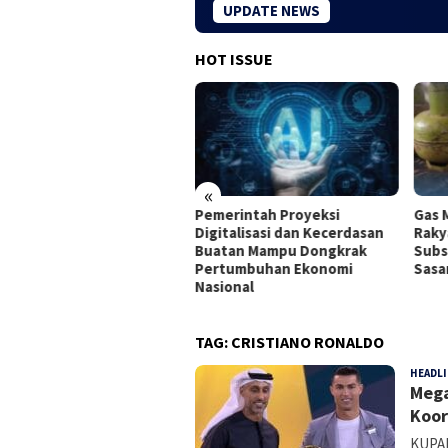
UPDATE NEWS
HOT ISSUE
«
rtamina Membuka
Pemerintah Proyeksi
Gas 
ongan Internship bagi
Digitalisasi dan Kecerdasan
Raky
usan Baru di Seluruh
Buatan Mampu Dongkrak
Subs
onesia
Pertumbuhan Ekonomi
Sasa
Nasional
TAG:
CRISTIANO RONALDO
HEADL
Mega
Koor
KUPAN