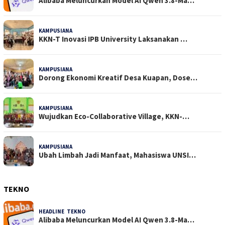
Alibaba Meluncurkan Model AI Qwen 3.8-Ma…
KAMPUSIANA
28 Dilihat
KKN-T Inovasi IPB University Laksanakan …
KAMPUSIANA
21 Dilihat
Dorong Ekonomi Kreatif Desa Kuapan, Dose…
KAMPUSIANA
20 Dilihat
Wujudkan Eco-Collaborative Village, KKN-…
KAMPUSIANA
18 Dilihat
Ubah Limbah Jadi Manfaat, Mahasiswa UNSI…
TEKNO
HEADLINE
,
TEKNO
4 Agustus 2026
Alibaba Meluncurkan Model AI Qwen 3.8-Ma…