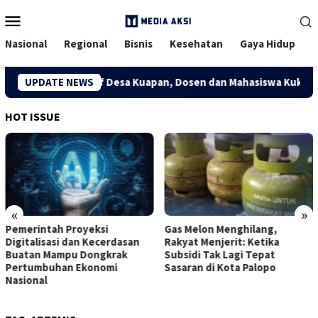
Menu
Mobile
Nasional
Regional
Bisnis
Kesehatan
Gaya Hidup
g Ekonomi Kreatif Desa Kuapan, Dosen dan Mahasiswa Kukerta Un
UPDATE NEWS
HOT ISSUE
«
»
Pemerintah Proyeksi
Gas Melon Menghilang,
Digitalisasi dan Kecerdasan
Rakyat Menjerit: Ketika
Buatan Mampu Dongkrak
Subsidi Tak Lagi Tepat
Pertumbuhan Ekonomi
Sasaran di Kota Palopo
Nasional