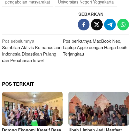
pengabdian masyarakat
Universitas Negeri Yogyakarta
SEBARKAN
Navigasi
Pos sebelumnya
Pos berikutnya
MacBook Neo,
Sembilan Aktivis Kemanusiaan
Laptop Apple dengan Harga Lebih
pos
Indonesia Dipastikan Pulang
Terjangkau
dari Penahanan Israel
POS TERKAIT
Dorong Ekonomi Kreatif Desa
Ubah Limbah Jadi Manfaat,