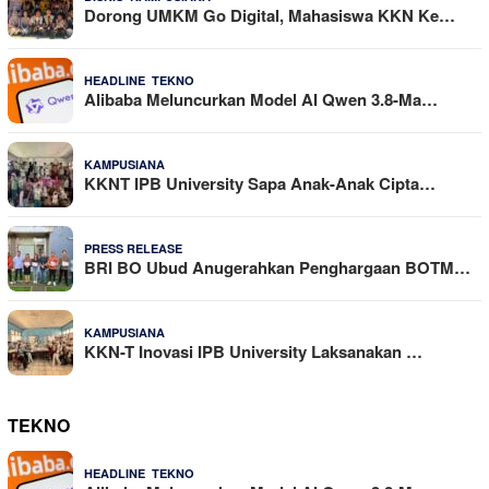
Dorong UMKM Go Digital, Mahasiswa KKN Ke…
,
22 Dilihat
HEADLINE
TEKNO
Alibaba Meluncurkan Model AI Qwen 3.8-Ma…
19 Dilihat
KAMPUSIANA
KKNT IPB University Sapa Anak-Anak Cipta…
18 Dilihat
PRESS RELEASE
BRI BO Ubud Anugerahkan Penghargaan BOTM…
15 Dilihat
KAMPUSIANA
KKN-T Inovasi IPB University Laksanakan …
TEKNO
,
4 Agustus 2026
HEADLINE
TEKNO