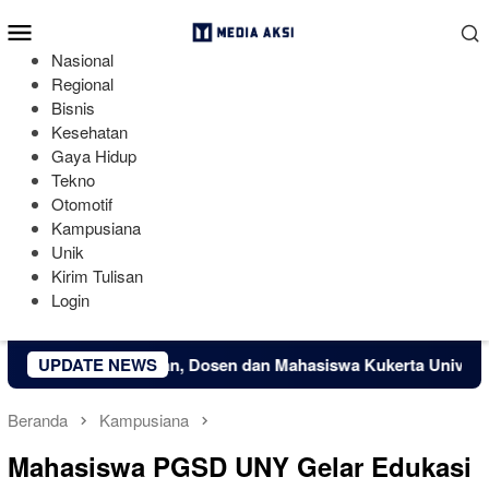
Loncat
Menu
ke
Mobile
konten
Nasional
Regional
Bisnis
Kesehatan
Gaya Hidup
Tekno
Otomotif
Kampusiana
Unik
Kirim Tulisan
Login
if Desa Kuapan, Dosen dan Mahasiswa Kukerta Universitas Ria
UPDATE NEWS
Beranda
Kampusiana
Mahasiswa PGSD UNY Gelar Edukasi