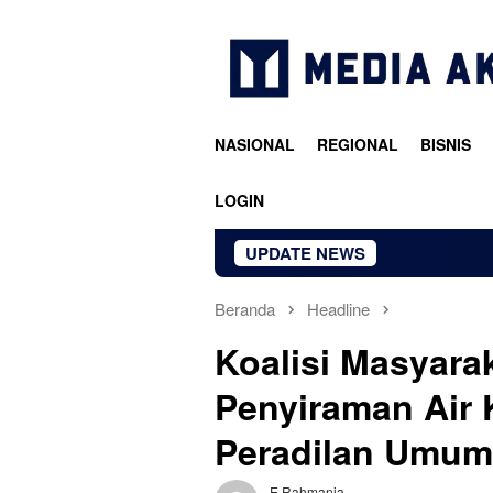
Loncat
ke
konten
NASIONAL
REGIONAL
BISNIS
LOGIN
UPDATE NEWS
Beranda
Headline
Koalisi Masyarak
Penyiraman Air 
Peradilan Umum 
E Rahmania