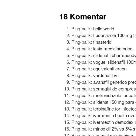
18 Komentar
Ping-balik:
hello world
Ping-balik:
fluconazole 100 mg tab
Ping-balik:
finasterid
Ping-balik:
lasix medicine price
Ping-balik:
sildenafil pharmaco
Ping-balik:
voguel sildenafil 100
Ping-balik:
equivalenti creon
Ping-balik:
vardenafil vs
Ping-balik:
avanafil generico pre
Ping-balik:
semaglutide compres
Ping-balik:
metronidazole for cat
Ping-balik:
sildenafil 50 mg para
Ping-balik:
terbinafine for infecte
Ping-balik:
ivermectin health ove
Ping-balik:
ivermectin demodex 
Ping-balik:
minoxidil 2% vs 5% s
Ping-balik:
avanafil mechanism