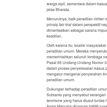
warga sipil, sementara dalam kasus
jelas Bharata.
Menurutnya, baik peradilan milite
prinsip
fair trial
dalam perspektif neg
dimanfaatkan sebagai sarana impun
keadilan.
Oleh karena itu, koalisi masyarakat
peradilan umum. Mereka menyeruka
memerintahkan seluruh lembaga n
Pasal 65 Undang-Undang Nomor 34 
dalam proses penyelesaian kasus pe
mengatur mengenai penyerahan tin
peradilan umum.
Dukungan terhadap peradilan umum
Subianto yang menyebut serangan ai
terorisme yang harus diusut tuntas 
Asasi Manusia (Komnas HAM) juga 