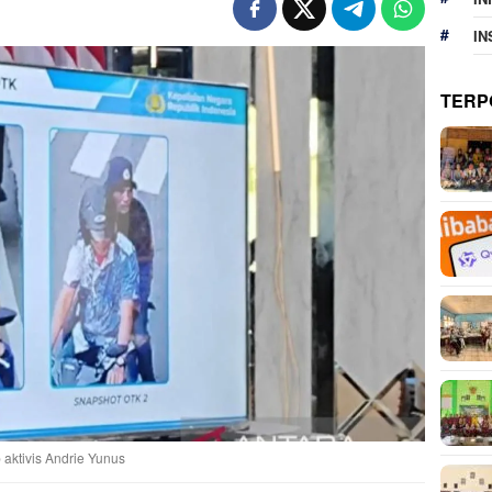
IN
TERP
aktivis Andrie Yunus