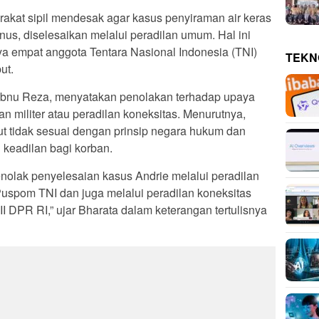
rakat sipil mendesak agar kasus penyiraman air keras
nus, diselesaikan melalui peradilan umum. Hal ini
a empat anggota Tentara Nasional Indonesia (TNI)
TEKN
ut.
Ibnu Reza, menyatakan penolakan terhadap upaya
n militer atau peradilan koneksitas. Menurutnya,
t tidak sesuai dengan prinsip negara hukum dan
 keadilan bagi korban.
lak penyelesaian kasus Andrie melalui peradilan
uspom TNI dan juga melalui peradilan koneksitas
 DPR RI,” ujar Bharata dalam keterangan tertulisnya