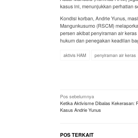
kasus ini, menunjukkan perhatian 
Kondisi korban, Andrie Yunus, ma
Mangunkusumo (RSCM) melaporkan 
persen akibat penyiraman air keras 
hukum dan penegakan keadilan bagi
aktivis HAM
penyiraman air keras
Navigasi
Pos sebelumnya
Ketika Aktivisme Dibalas Kekerasan: R
pos
Kasus Andrie Yunus
POS TERKAIT