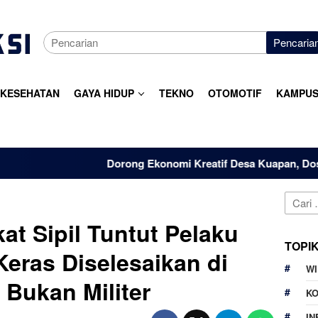
Pencaria
KESEHATAN
GAYA HIDUP
TEKNO
OTOMOTIF
KAMPUS
Dorong Ekonomi Kreatif Desa Kuapan, Dosen dan Mahasisw
Cari
untuk:
at Sipil Tuntut Pelaku
TOPI
Keras Diselesaikan di
W
Bukan Militer
K
IN