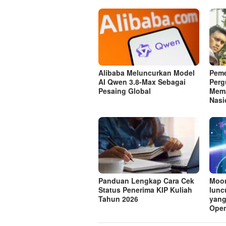
Alibaba Meluncurkan Model
Peme
AI Qwen 3.8-Max Sebagai
Perg
Pesaing Global
Mema
Nasi
Panduan Lengkap Cara Cek
Moon
Status Penerima KIP Kuliah
lunc
Tahun 2026
yang
Ope