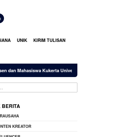
n
IANA
UNIK
KIRIM TULISAN
a Kukerta Universitas Riau Serahkan Bantuan Mesin Produksi
K BERITA
IRAUSAHA
ONTEN KREATOR
FLUENCER