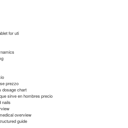
let for uti
dynamics
mg
cio
se prezzo
s dosage chart
 que sirve en hombres precio
d nails
rview
medical overview
tructured guide