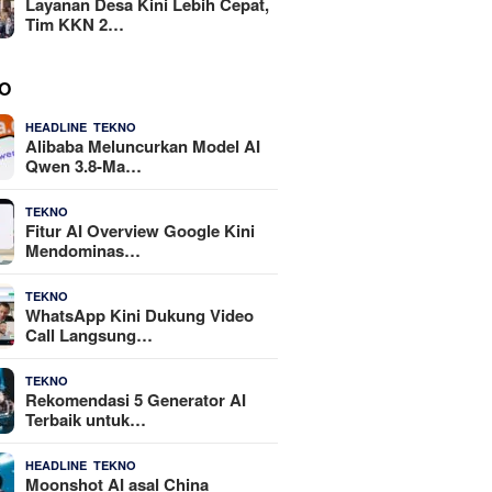
Layanan Desa Kini Lebih Cepat,
Tim KKN 2…
O
,
4 Agustus 2026
HEADLINE
TEKNO
Alibaba Meluncurkan Model AI
Qwen 3.8-Ma…
29 Juli 2026
TEKNO
Fitur AI Overview Google Kini
Mendominas…
29 Juli 2026
TEKNO
WhatsApp Kini Dukung Video
Call Langsung…
23 Juli 2026
TEKNO
Rekomendasi 5 Generator AI
Terbaik untuk…
,
21 Juli 2026
HEADLINE
TEKNO
Moonshot AI asal China