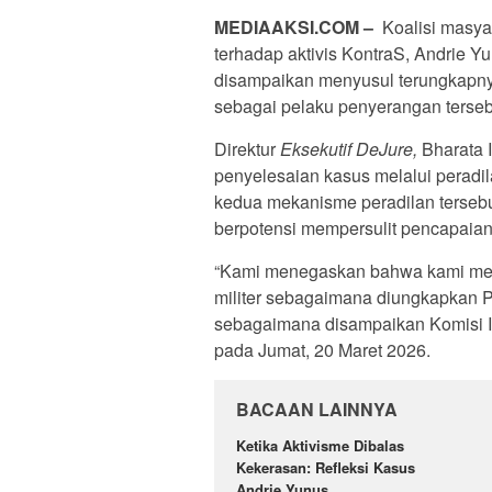
MEDIAAKSI.COM –
Koalisi masya
terhadap aktivis KontraS, Andrie Yu
disampaikan menyusul terungkapny
sebagai pelaku penyerangan terseb
Direktur
Eksekutif DeJure,
Bharata 
penyelesaian kasus melalui peradila
kedua mekanisme peradilan tersebu
berpotensi mempersulit pencapaian
“Kami menegaskan bahwa kami meno
militer sebagaimana diungkapkan P
sebagaimana disampaikan Komisi III
pada Jumat, 20 Maret 2026.
BACAAN LAINNYA
Ketika Aktivisme Dibalas
Kekerasan: Refleksi Kasus
Andrie Yunus