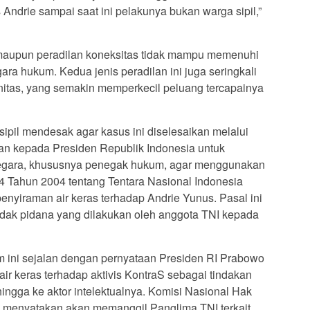
 Andrie sampai saat ini pelakunya bukan warga sipil,”
r maupun peradilan koneksitas tidak mampu memenuhi
ara hukum. Kedua jenis peradilan ini juga seringkali
itas, yang semakin memperkecil peluang tercapainya
 sipil mendesak agar kasus ini diselesaikan melalui
n kepada Presiden Republik Indonesia untuk
egara, khususnya penegak hukum, agar menggunakan
Tahun 2004 tentang Tentara Nasional Indonesia
nyiraman air keras terhadap Andrie Yunus. Pasal ini
dak pidana yang dilakukan oleh anggota TNI kepada
 ini sejalan dengan pernyataan Presiden RI Prabowo
r keras terhadap aktivis KontraS sebagai tindakan
hingga ke aktor intelektualnya. Komisi Nasional Hak
menyatakan akan memanggil Panglima TNI terkait