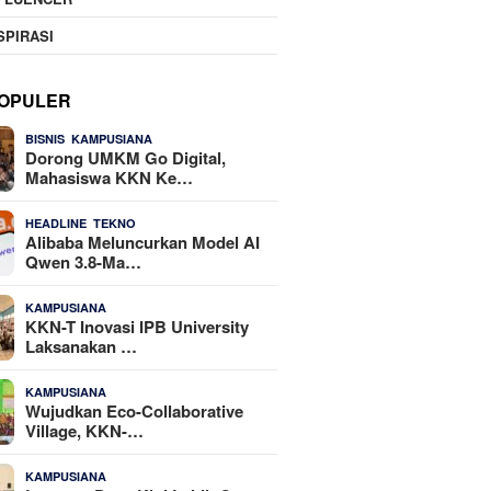
SPIRASI
OPULER
,
25 Dilihat
BISNIS
KAMPUSIANA
Dorong UMKM Go Digital,
Mahasiswa KKN Ke…
,
22 Dilihat
HEADLINE
TEKNO
Alibaba Meluncurkan Model AI
Qwen 3.8-Ma…
16 Dilihat
KAMPUSIANA
KKN-T Inovasi IPB University
Laksanakan …
14 Dilihat
KAMPUSIANA
Wujudkan Eco-Collaborative
Village, KKN-…
10 Dilihat
KAMPUSIANA