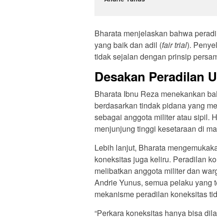
Bharata menjelaskan bahwa peradila
yang baik dan adil (
fair trial
). Penye
tidak sejalan dengan prinsip persa
Desakan Peradilan 
Bharata Ibnu Reza menekankan bah
berdasarkan tindak pidana yang me
sebagai anggota militer atau sipil.
menjunjung tinggi kesetaraan di m
Lebih lanjut, Bharata mengemukaka
koneksitas juga keliru. Peradilan k
melibatkan anggota militer dan wa
Andrie Yunus, semua pelaku yang ter
mekanisme peradilan koneksitas tid
“Perkara koneksitas hanya bisa dil