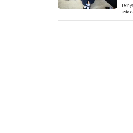
ternya
usia d