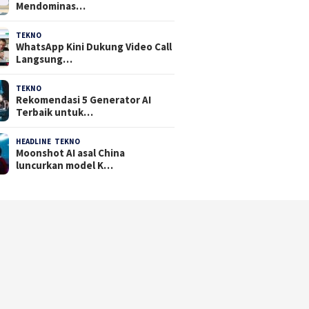
Mendominas…
TEKNO
29 Juli 2026
WhatsApp Kini Dukung Video Call
Langsung…
TEKNO
23 Juli 2026
Rekomendasi 5 Generator AI
Terbaik untuk…
HEADLINE
,
TEKNO
21 Juli 2026
Moonshot AI asal China
luncurkan model K…