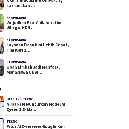
KKN-T Inovasi IPB University
Laksanakan …
KAMPUSIANA
17 Dilihat
Wujudkan Eco-Collaborative
Village, KKN-…
KAMPUSIANA
13 Dilihat
Layanan Desa Kini Lebih Cepat,
Tim KKN 2…
KAMPUSIANA
11 Dilihat
Ubah Limbah Jadi Manfaat,
Mahasiswa UNSI…
O
HEADLINE
,
TEKNO
4 Agustus 2026
Alibaba Meluncurkan Model AI
Qwen 3.8-Ma…
TEKNO
29 Juli 2026
Fitur AI Overview Google Kini