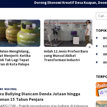
Dorong Ekonomi Kreatif Desa Kuapan, Dosen dan Ma
Cari
untuk:
TOPIK
WI
»
KO
Melon Menghilang,
Inilah 12 Jenis Profesi Baru
The Du
IN
at Menjerit: Ketika
yang Muncul Akibat
Baru 
idi Tak Lagi Tepat
Transformasi Industri
yang T
IN
ran di Kota Palopo
TERP
INE
,
NASIONAL
E
27 Oktober 2025
ku Bullying Diancam Denda Jutaan hingga
Rahmania
man 15 Tahun Penjara
AKSI.COM – Praktik perundungan atau bullying di Indonesia