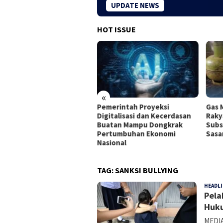
UPDATE NEWS
HOT ISSUE
«
rtamina Membuka
Pemerintah Proyeksi
Gas 
ongan Internship bagi
Digitalisasi dan Kecerdasan
Raky
usan Baru di Seluruh
Buatan Mampu Dongkrak
Subs
onesia
Pertumbuhan Ekonomi
Sasa
Nasional
TAG:
SANKSI BULLYING
HEADL
Pela
Huku
MEDIA