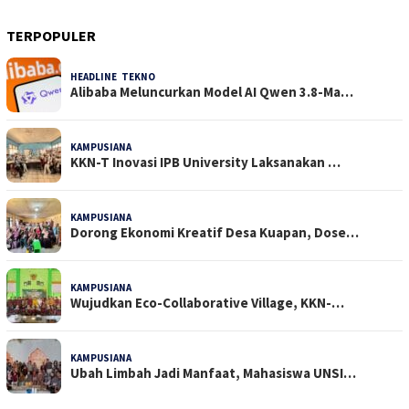
TERPOPULER
HEADLINE
,
TEKNO
38 Dilihat
Alibaba Meluncurkan Model AI Qwen 3.8-Ma…
KAMPUSIANA
29 Dilihat
KKN-T Inovasi IPB University Laksanakan …
KAMPUSIANA
25 Dilihat
Dorong Ekonomi Kreatif Desa Kuapan, Dose…
KAMPUSIANA
21 Dilihat
Wujudkan Eco-Collaborative Village, KKN-…
KAMPUSIANA
18 Dilihat
Ubah Limbah Jadi Manfaat, Mahasiswa UNSI…