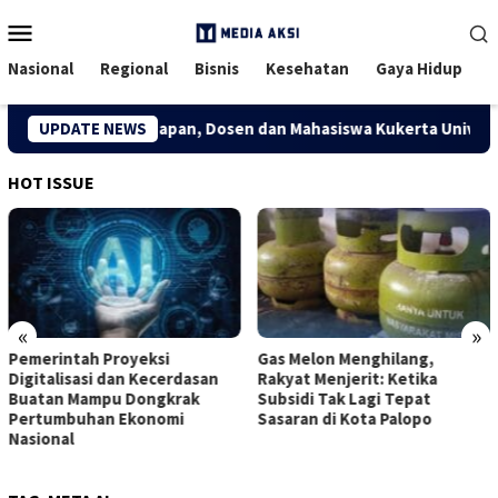
Menu
Mobile
Nasional
Regional
Bisnis
Kesehatan
Gaya Hidup
 Kreatif Desa Kuapan, Dosen dan Mahasiswa Kukerta Universita
UPDATE NEWS
HOT ISSUE
«
»
Pemerintah Proyeksi
Gas Melon Menghilang,
Digitalisasi dan Kecerdasan
Rakyat Menjerit: Ketika
Buatan Mampu Dongkrak
Subsidi Tak Lagi Tepat
Pertumbuhan Ekonomi
Sasaran di Kota Palopo
Nasional