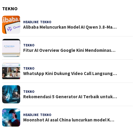
TEKNO
HEADLINE
,
TEKNO
4 Agustus 2026
Alibaba Meluncurkan Model AI Qwen 3.8-Ma…
TEKNO
29 Juli 2026
Fitur AI Overview Google Kini Mendominas…
TEKNO
29 Juli 2026
WhatsApp Kini Dukung Video Call Langsung…
TEKNO
23 Juli 2026
Rekomendasi 5 Generator AI Terbaik untuk…
HEADLINE
,
TEKNO
21 Juli 2026
Moonshot AI asal China luncurkan model K…