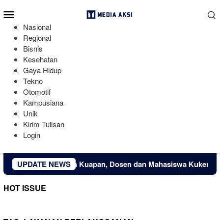
Loncat
Menu
ke
Mobile
konten
Nasional
Regional
Bisnis
Kesehatan
Gaya Hidup
Tekno
Otomotif
Kampusiana
Unik
Kirim Tulisan
Login
onomi Kreatif Desa Kuapan, Dosen dan Mahasiswa Kukerta Uni
UPDATE NEWS
HOT ISSUE