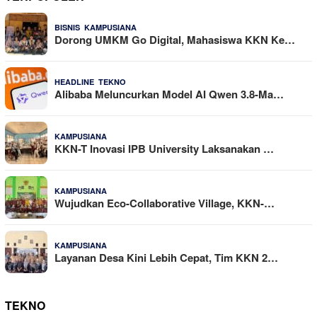
,
25 Dilihat
BISNIS
KAMPUSIANA
Dorong UMKM Go Digital, Mahasiswa KKN Ke…
,
22 Dilihat
HEADLINE
TEKNO
Alibaba Meluncurkan Model AI Qwen 3.8-Ma…
16 Dilihat
KAMPUSIANA
KKN-T Inovasi IPB University Laksanakan …
14 Dilihat
KAMPUSIANA
Wujudkan Eco-Collaborative Village, KKN-…
10 Dilihat
KAMPUSIANA
Layanan Desa Kini Lebih Cepat, Tim KKN 2…
TEKNO