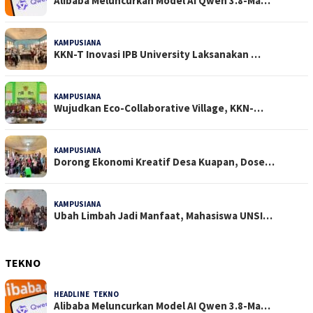
Alibaba Meluncurkan Model AI Qwen 3.8-Ma…
KAMPUSIANA
24 Dilihat
KKN-T Inovasi IPB University Laksanakan …
KAMPUSIANA
18 Dilihat
Wujudkan Eco-Collaborative Village, KKN-…
KAMPUSIANA
15 Dilihat
Dorong Ekonomi Kreatif Desa Kuapan, Dose…
KAMPUSIANA
15 Dilihat
Ubah Limbah Jadi Manfaat, Mahasiswa UNSI…
TEKNO
HEADLINE
,
TEKNO
4 Agustus 2026
Alibaba Meluncurkan Model AI Qwen 3.8-Ma…