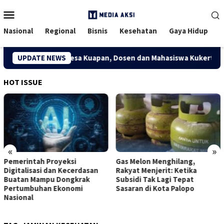
Menu
Mobile
Nasional
Regional
Bisnis
Kesehatan
Gaya Hidup
konomi Kreatif Desa Kuapan, Dosen dan Mahasiswa Kukerta Univ
UPDATE NEWS
HOT ISSUE
«
»
Pemerintah Proyeksi
Gas Melon Menghilang,
Digitalisasi dan Kecerdasan
Rakyat Menjerit: Ketika
Buatan Mampu Dongkrak
Subsidi Tak Lagi Tepat
Pertumbuhan Ekonomi
Sasaran di Kota Palopo
Nasional