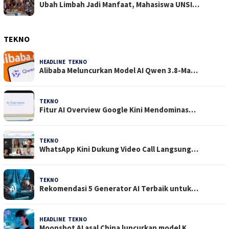
Ubah Limbah Jadi Manfaat, Mahasiswa UNSI…
TEKNO
HEADLINE
,
TEKNO
4 Agustus 2026
Alibaba Meluncurkan Model AI Qwen 3.8-Ma…
TEKNO
29 Juli 2026
Fitur AI Overview Google Kini Mendominas…
TEKNO
29 Juli 2026
WhatsApp Kini Dukung Video Call Langsung…
TEKNO
23 Juli 2026
Rekomendasi 5 Generator AI Terbaik untuk…
HEADLINE
,
TEKNO
21 Juli 2026
Moonshot AI asal China luncurkan model K…