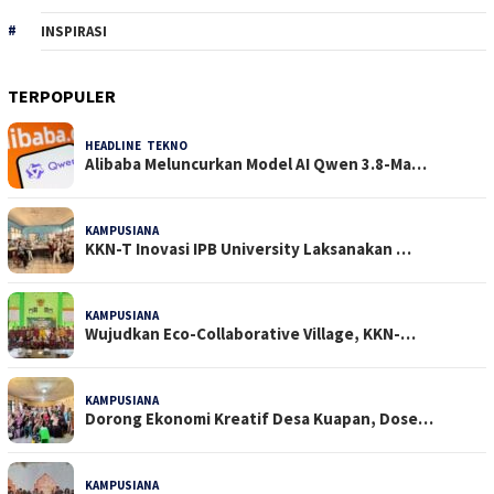
INSPIRASI
TERPOPULER
HEADLINE
,
TEKNO
31 Dilihat
Alibaba Meluncurkan Model AI Qwen 3.8-Ma…
KAMPUSIANA
22 Dilihat
KKN-T Inovasi IPB University Laksanakan …
KAMPUSIANA
18 Dilihat
Wujudkan Eco-Collaborative Village, KKN-…
KAMPUSIANA
15 Dilihat
Dorong Ekonomi Kreatif Desa Kuapan, Dose…
KAMPUSIANA
14 Dilihat