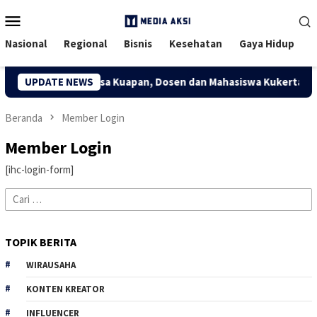
Menu
Mobile
Nasional
Regional
Bisnis
Kesehatan
Gaya Hidup
konomi Kreatif Desa Kuapan, Dosen dan Mahasiswa Kukerta Unive
UPDATE NEWS
Beranda
Member Login
Member Login
[ihc-login-form]
Cari
untuk:
TOPIK BERITA
WIRAUSAHA
KONTEN KREATOR
INFLUENCER