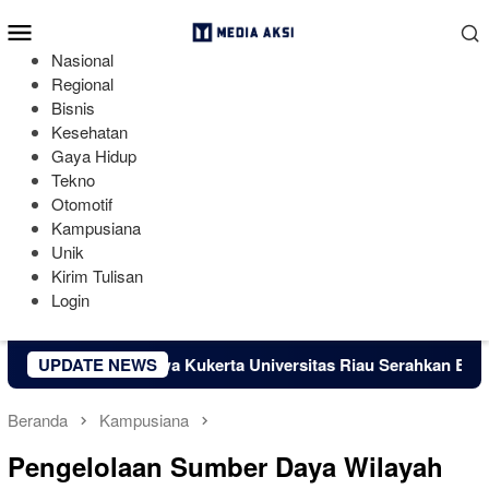
Loncat
Menu
ke
Mobile
konten
Nasional
Regional
Bisnis
Kesehatan
Gaya Hidup
Tekno
Otomotif
Kampusiana
Unik
Kirim Tulisan
Login
wa Kukerta Universitas Riau Serahkan Bantuan Mesin Produks
UPDATE NEWS
Beranda
Kampusiana
Pengelolaan Sumber Daya Wilayah