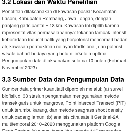
3.2 Lokasi dan Waktu Penelitian
Penelitian dilaksanakan di kawasan pesisir Kecamatan
Lasem, Kabupaten Rembang, Jawa Tengah, dengan
panjang garis pantai ± 18 km. Kawasan ini dipilih karena
representativitas permasalahannya: tekanan tambak intensif,
keberadaan industri batik yang berpotensi mencemari badan
air, kawasan permukiman nelayan tradisional, dan potensi
wisata bahari-budaya yang belum terkelola optimal.
Pengumpulan data dilaksanakan selama 10 bulan (Februari–
November 2023).
3.3 Sumber Data dan Pengumpulan Data
Sumber data primer kuantitatif diperoleh melalui: (a) survei
biofisik di 38 stasiun pengamatan menggunakan metode
transek garis untuk mangrove, Point Intercept Transect (PIT)
untuk terumbu karang, dan metode seagrass shoot density
untuk padang lamun; (b) analisis citra satelit Sentinel-2A
multitemporal 2010–2023 menggunakan platform Google
Earth Engine; (c) survei terstruktur kepada 115 responden