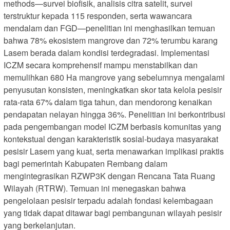
methods—survei biofisik, analisis citra satelit, survei
terstruktur kepada 115 responden, serta wawancara
mendalam dan FGD—penelitian ini menghasilkan temuan
bahwa 78% ekosistem mangrove dan 72% terumbu karang
Lasem berada dalam kondisi terdegradasi. Implementasi
ICZM secara komprehensif mampu menstabilkan dan
memulihkan 680 Ha mangrove yang sebelumnya mengalami
penyusutan konsisten, meningkatkan skor tata kelola pesisir
rata-rata 67% dalam tiga tahun, dan mendorong kenaikan
pendapatan nelayan hingga 36%. Penelitian ini berkontribusi
pada pengembangan model ICZM berbasis komunitas yang
kontekstual dengan karakteristik sosial-budaya masyarakat
pesisir Lasem yang kuat, serta menawarkan implikasi praktis
bagi pemerintah Kabupaten Rembang dalam
mengintegrasikan RZWP3K dengan Rencana Tata Ruang
Wilayah (RTRW). Temuan ini menegaskan bahwa
pengelolaan pesisir terpadu adalah fondasi kelembagaan
yang tidak dapat ditawar bagi pembangunan wilayah pesisir
yang berkelanjutan.