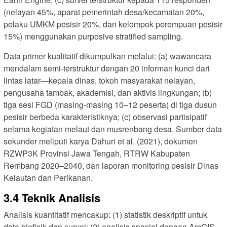
(nelayan 45%, aparat pemerintah desa/kecamatan 20%,
pelaku UMKM pesisir 20%, dan kelompok perempuan pesisir
15%) menggunakan purposive stratified sampling.
Data primer kualitatif dikumpulkan melalui: (a) wawancara
mendalam semi-terstruktur dengan 20 informan kunci dari
lintas latar—kepala dinas, tokoh masyarakat nelayan,
pengusaha tambak, akademisi, dan aktivis lingkungan; (b)
tiga sesi FGD (masing-masing 10–12 peserta) di tiga dusun
pesisir berbeda karakteristiknya; (c) observasi partisipatif
selama kegiatan melaut dan musrenbang desa. Sumber data
sekunder meliputi karya Dahuri et al. (2021), dokumen
RZWP3K Provinsi Jawa Tengah, RTRW Kabupaten
Rembang 2020–2040, dan laporan monitoring pesisir Dinas
Kelautan dan Perikanan.
3.4 Teknik Analisis
Analisis kuantitatif mencakup: (1) statistik deskriptif untuk
data biofisik dan survei; (2) analisis spasial dengan ArcGIS