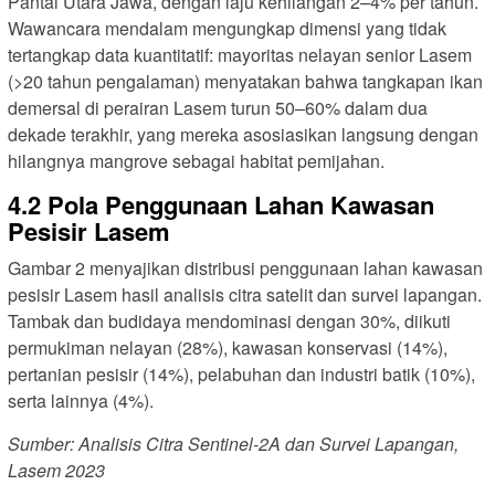
Pantai Utara Jawa, dengan laju kehilangan 2–4% per tahun.
Wawancara mendalam mengungkap dimensi yang tidak
tertangkap data kuantitatif: mayoritas nelayan senior Lasem
(>20 tahun pengalaman) menyatakan bahwa tangkapan ikan
demersal di perairan Lasem turun 50–60% dalam dua
dekade terakhir, yang mereka asosiasikan langsung dengan
hilangnya mangrove sebagai habitat pemijahan.
4.2 Pola Penggunaan Lahan Kawasan
Pesisir Lasem
Gambar 2 menyajikan distribusi penggunaan lahan kawasan
pesisir Lasem hasil analisis citra satelit dan survei lapangan.
Tambak dan budidaya mendominasi dengan 30%, diikuti
permukiman nelayan (28%), kawasan konservasi (14%),
pertanian pesisir (14%), pelabuhan dan industri batik (10%),
serta lainnya (4%).
Sumber: Analisis Citra Sentinel-2A dan Survei Lapangan,
Lasem 2023