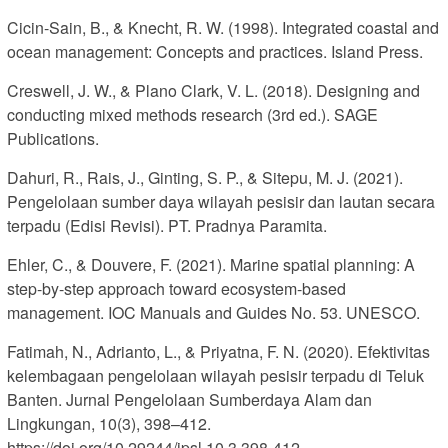
Cicin-Sain, B., & Knecht, R. W. (1998). Integrated coastal and
ocean management: Concepts and practices. Island Press.
Creswell, J. W., & Plano Clark, V. L. (2018). Designing and
conducting mixed methods research (3rd ed.). SAGE
Publications.
Dahuri, R., Rais, J., Ginting, S. P., & Sitepu, M. J. (2021).
Pengelolaan sumber daya wilayah pesisir dan lautan secara
terpadu (Edisi Revisi). PT. Pradnya Paramita.
Ehler, C., & Douvere, F. (2021). Marine spatial planning: A
step-by-step approach toward ecosystem-based
management. IOC Manuals and Guides No. 53. UNESCO.
Fatimah, N., Adrianto, L., & Priyatna, F. N. (2020). Efektivitas
kelembagaan pengelolaan wilayah pesisir terpadu di Teluk
Banten. Jurnal Pengelolaan Sumberdaya Alam dan
Lingkungan, 10(3), 398–412.
https://doi.org/10.29244/jpsl.10.3.398-412