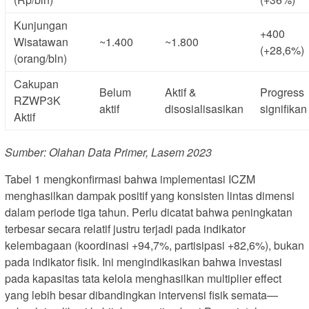
Kunjungan
+400
Wisatawan
~1.400
~1.800
(+28,6%)
(orang/bln)
Cakupan
Belum
Aktif &
Progress
RZWP3K
aktif
disosialisasikan
signifikan
Aktif
Sumber: Olahan Data Primer, Lasem 2023
Tabel 1 mengkonfirmasi bahwa implementasi ICZM
menghasilkan dampak positif yang konsisten lintas dimensi
dalam periode tiga tahun. Perlu dicatat bahwa peningkatan
terbesar secara relatif justru terjadi pada indikator
kelembagaan (koordinasi +94,7%, partisipasi +82,6%), bukan
pada indikator fisik. Ini mengindikasikan bahwa investasi
pada kapasitas tata kelola menghasilkan multiplier effect
yang lebih besar dibandingkan intervensi fisik semata—