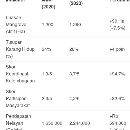
(2023)
(2020)
Luasan
+90 Ha
Mangrove
1.200
1.290
(+7,5%)
Aktif (Ha)
Tutupan
Karang Hidup
24%
28%
+4 poin
(%)
Skor
Koordinasi
1,9/5
3,7/5
+94,7%
Kelembagaan
Skor
Partisipasi
2,3/5
4,2/5
+82,6%
Masyarakat
Pendapatan
+Rp
Nelayan
1.650.000
2.244.000
594.000
(Rp/bln)
(+36%)