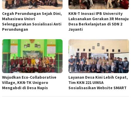
Cegah Perundungan Sejak Dini,
KKN-T Inovasi IPB University
Mahasiswa Unisri
Laksanakan Gerakan 3R Menuju
Selenggarakan Sosialisasi Anti
Desa Berkelanjutan di SDN 2
Perundungan
Jayanti
Wujudkan Eco-Collaborative
Layanan Desa Kini Lebih Cepat,
Village, KKN-TK Unigoro
Tim KKN 221 UINSA
Mengabdi di Desa Napis
Sosialisasikan Website SMART