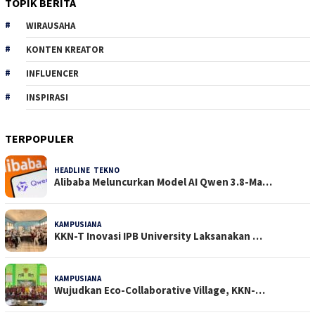
TOPIK BERITA
WIRAUSAHA
KONTEN KREATOR
INFLUENCER
INSPIRASI
TERPOPULER
HEADLINE
,
TEKNO
31 Dilihat
Alibaba Meluncurkan Model AI Qwen 3.8-Ma…
KAMPUSIANA
22 Dilihat
KKN-T Inovasi IPB University Laksanakan …
KAMPUSIANA
18 Dilihat
Wujudkan Eco-Collaborative Village, KKN-…