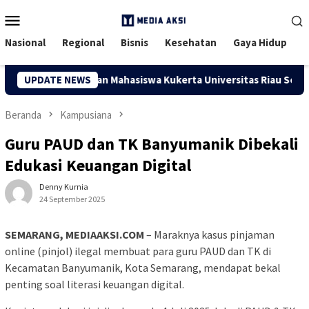
Menu
Mobile
Nasional
Regional
Bisnis
Kesehatan
Gaya Hidup
pan, Dosen dan Mahasiswa Kukerta Universitas Riau Serahkan Ba
UPDATE NEWS
Beranda
Kampusiana
Guru PAUD dan TK Banyumanik Dibekali
Edukasi Keuangan Digital
Denny Kurnia
24 September 2025
49 Dilihat
SEMARANG, MEDIAAKSI.COM
– Maraknya kasus pinjaman
online (pinjol) ilegal membuat para guru PAUD dan TK di
Kecamatan Banyumanik, Kota Semarang, mendapat bekal
penting soal literasi keuangan digital.