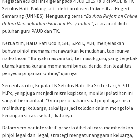
Kegiatan edukasi ini digelar pada 4 Juli 2025 lalu di PAUD & TK
Setulus Hati, Padangsari, oleh tim dosen Universitas Negeri
Semarang (UNNES). Mengusung tema
“Edukasi Pinjaman Online
dalam Meningkatkan Ekonomi Masyarakat”
, acara ini diikuti
puluhan guru PAUD dan TK.
Ketua tim, Hafiz Rafi Uddin, SH., S.Pd.I., M.H, menjelaskan
bahwa pinjol memang menawarkan kemudahan, tapi punya
risiko besar. “Banyak masyarakat, termasuk guru, yang terjebak
utang karena kurang memahami bunga, denda, dan legalitas
penyedia pinjaman online,” ujarnya.
Sementara itu, Kepala TK Setulus Hati, Ika Sri Lestari, S.Pd.I.,
M.Pd, yang juga menjadi mitra kegiatan, menilai pelatihan ini
sangat bermanfaat. “Guru perlu paham soal pinjol agar bisa
melindungi keluarga, sekaligus jadi teladan dalam mengelola
keuangan secara sehat,” katanya.
Dalam seminar interaktif, peserta dibekali cara membedakan
pinjol legal dan ilegal, strategi mengatur anggaran keluarga,