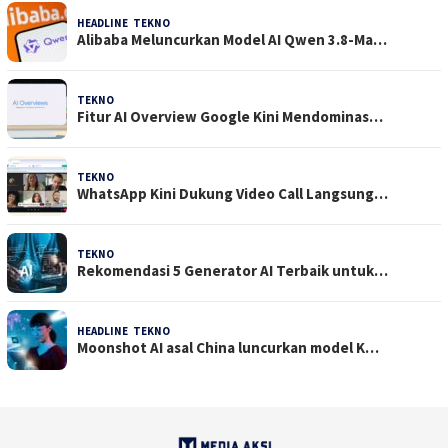
HEADLINE
,
TEKNO
4 Agustus 2026
Alibaba Meluncurkan Model AI Qwen 3.8-Ma…
TEKNO
29 Juli 2026
Fitur AI Overview Google Kini Mendominas…
TEKNO
29 Juli 2026
WhatsApp Kini Dukung Video Call Langsung…
TEKNO
23 Juli 2026
Rekomendasi 5 Generator AI Terbaik untuk…
HEADLINE
,
TEKNO
21 Juli 2026
Moonshot AI asal China luncurkan model K…