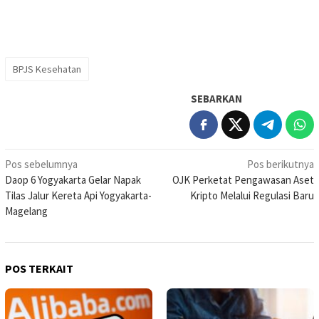
BPJS Kesehatan
SEBARKAN
Navigasi
Pos sebelumnya
Pos berikutnya
Daop 6 Yogyakarta Gelar Napak
OJK Perketat Pengawasan Aset
pos
Tilas Jalur Kereta Api Yogyakarta-
Kripto Melalui Regulasi Baru
Magelang
POS TERKAIT