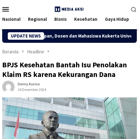
Menu
Mobile
Nasional
Regional
Bisnis
Kesehatan
Gaya Hidup
if Desa Kuapan, Dosen dan Mahasiswa Kukerta Universitas Riau 
UPDATE NEWS
Beranda
Headline
BPJS Kesehatan Bantah Isu Penolakan
Klaim RS karena Kekurangan Dana
Denny Kurnia
24 Desember 2024
75 Dilihat